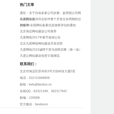
热门文章
通告：关于目前多家公司抄袭、盗用我公司网
站侵权公告
凡度网络提供符合软件整个开发生命周期的过
程服务
2017年全国网站备案信息抽查评估的通知
北京海淀网站建设公司推荐
凡度网络2017年春节放假公告
北京凡度网络网站建设开发优势
凡度网络2015诚聘千里马招聘启事（第一波）
凡度让网站建设创意引领潮流
联系我们：
北京市海淀区苏州街3号大恒科技大厦5层
电话：010-51668909
邮箱：kefu@fandoo.cn
在线QQ：83321348、382317942
邮编：100088
官方微信：fandoocn