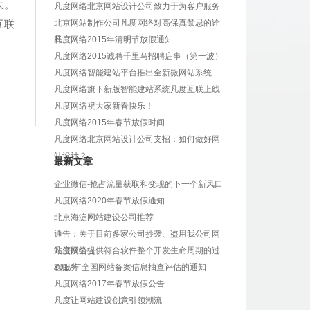
大。
凡度网络北京网站设计公司致力于为客户服务
互联
北京网站制作公司凡度网络对高保真禁忌的诠
释
凡度网络2015年清明节放假通知
凡度网络2015诚聘千里马招聘启事（第一波）
凡度网络智能建站平台推出全新微网站系统
凡度网络旗下新版智能建站系统凡度互联上线
凡度网络祝大家新春快乐！
凡度网络2015年春节放假时间
凡度网络北京网站设计公司支招：如何做好网
站设计？
最新文章
企业微信-抢占流量获取和变现的下一个新风口
凡度网络2020年春节放假通知
北京海淀网站建设公司推荐
通告：关于目前多家公司抄袭、盗用我公司网
站侵权公告
凡度网络提供符合软件整个开发生命周期的过
程服务
2017年全国网站备案信息抽查评估的通知
凡度网络2017年春节放假公告
凡度让网站建设创意引领潮流