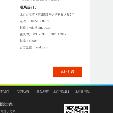
联系我们：
北京市海淀区苏州街3号大恒科技大厦5层
电话：010-51668909
邮箱：kefu@fandoo.cn
在线QQ：83321348、382317942
邮编：100088
官方微信：fandoocn
返回列表
于我们
新闻动态
建站智库
北京网站设计
北京建网站
建设方案
网站建设方案