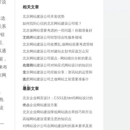
常说
相关文章
北京网站建设公司开发优势
来选
如何找到心仪的北京网站建设公司呢？
关系
北京做网站需要考虑的一些问题！你都准备好
按钮
了吗？
北京网站建设公司转型综合性服务领域
图、
北京网站建设公司收费乱,做网站前要考虑营销
以通
北京网站建设公司对建站企划书应该怎么写
据，
北京网站建设公司观点 - 网站细分分析的要点
有哪些
北京网站建设公司对响应式网站设计的知识分
来布
享
北京网站建设公司经验分享：资讯站的运营和
京网
推广
北京网站建设公司之做网站之前需要准备什
么？
最新文章
、
北京企业网页设计：CSS3及html5网站设计的
熟
优点
中小企业网站建设方案
这
北京企业网站建设降低网站跳出率技巧和方法
高端网站建设需要注意的知识点
一
对网站设计公司在网站建设时的基本要求及策