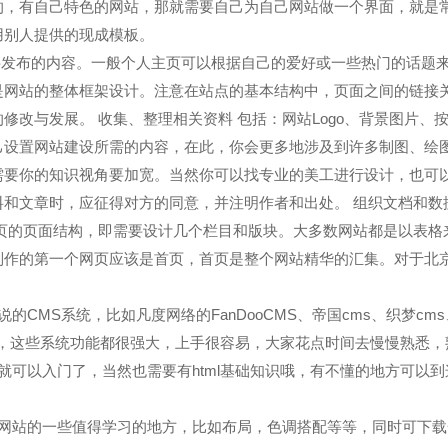
的，有自己特色的网站，那就需要自己为自己网站做一个界面，就是
用别人提供的现成模板。
要发布的内容。一般个人主页可以根据自己的爱好或一些热门的话题
是网站的整体框架设计。注意在站点的基本结构中，页面之间的链接
改与发展。 收集、整理相关资料 包括：网站Logo、背景图片、
己设置网站建设所需的内容，在此，你会更多地涉及到许多制图、绘
需要你的知识视角要加宽。当然你可以找专业的美工进行设计，也可
和文章时，应征得对方的同意，并注明作者和出处。 组织文档和数
页的页面结构，即需要设计几个栏目和版块。大多数网站都是以表格
制作的第一个网页应该是首页，首页是整个网站精华的汇集。对于北
CMS系统，比如凡度网络的FanDooCMS、帝国cms、织梦cms
ess系统等，这些系统功能都很强大，上手很容易，大家花点时间去慢慢熟悉，
就可以入门了，当然也需要有html基础知识哦，有不懂的地方可以到
些网站的一些值得学习的地方，比如布局，色调搭配等等，同时可下载