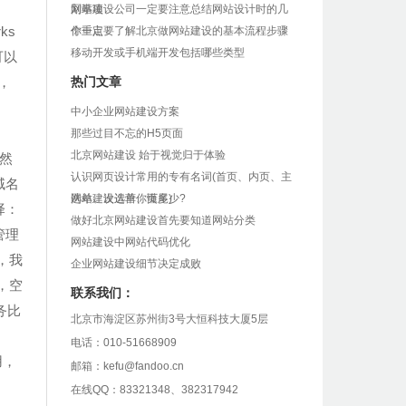
划事项
网站建设公司一定要注意总结网站设计时的几
ks
个重点
你一定要了解北京做网站建设的基本流程步骤
移动开发或手机端开发包括哪些类型
可以
，
热门文章
中小企业网站建设方案
那些过目不忘的H5页面
北京网站建设 始于视觉归于体验
然
认识网页设计常用的专有名词(首页、内页、主
域名
选单、次选单、页尾)
网站建设运营你懂多少?
择：
做好北京网站建设首先要知道网站分类
管理
网站建设中网站代码优化
，我
企业网站建设细节决定成败
，空
联系我们：
务比
北京市海淀区苏州街3号大恒科技大厦5层
电话：010-51668909
用，
邮箱：kefu@fandoo.cn
在线QQ：83321348、382317942