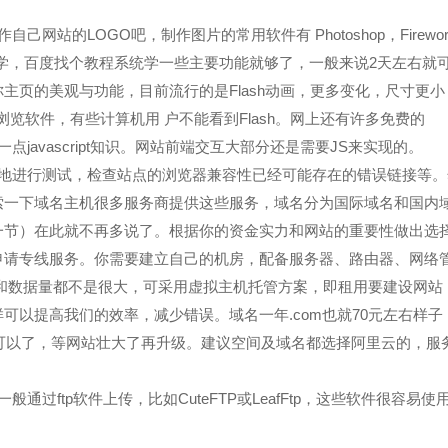
站的LOGO吧，制作图片的常用软件有 Photoshop，Firewor
简单易学，百度找个教程系统学一些主要功能就够了，一般来说2天左右就
主页的美观与功能，目前流行的是Flash动画，更多变化，尺寸更小
浏览软件，有些计算机用 户不能看到Flash。网上还有许多免费的
学一点javascript知识。网站前端交互大部分还是需要JS来实现的。
本地进行测试，检查站点的浏览器兼容性已经可能存在的错误链接等。
索一下域名主机很多服务商提供这些服务，域名分为国际域名和国内
一节）在此就不再多说了。根据你的资金实力和网站的重要性做出选
申请专线服务。你需要建立自己的机房，配备服务器、路由器、网络
和数据量都不是很大，可采用虚拟主机托管方案，即租用要建设网站
可以提高我们的效率，减少错误。域名一年.com也就70元左右样子
就可以了，等网站壮大了再升级。建议空间及域名都选择阿里云的，服
过ftp软件上传，比如CuteFTP或LeafFtp，这些软件很容易使
。